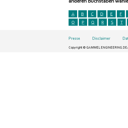
anderen Buchstaben wähl
A
B
C
D
E
F
O
P
Q
R
S
T
Presse
Disclaimer
Da
Copyright © GAMMEL ENGINEERING.DE All