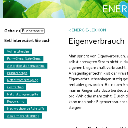
<
ENERGIE-LEXIKON
Gehe zu
Eigenverbrauch
Evtl interessiert Sie auch
Volllaststunden
Man spricht von Eigenverbrauch, 
Fernwärme, Nahwärme
selbst erzeugten Strom nicht in da
Absorptionskältemaschine
eigenen Liegenschaft verbraucht.
Anlagenlagentechnik ist der Preis
Primärenergie
Eigenverbrauchsanlagen stetig g
Nettostromerzeugung
rentabler geworden. Bei neuen An
Contracting
man im Gegensatz dazu bei deutsc
Netznutzungsentgelte
pro kWh oder mehr zahlt. Durch di
kann man hohe Eigenverbrauchsante
Repowering
steigern.
Nachwachsende Rohstoffe
Abwärmeverstromung