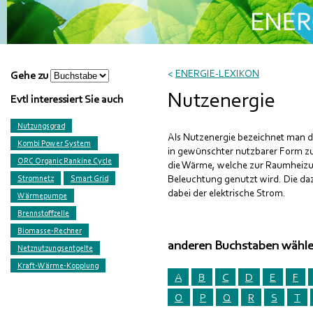
<
ENERGIE-LEXIKON
Gehe zu
Nutzenergie
Evtl interessiert Sie auch
Nutzungsgrad
Als Nutzenergie bezeichnet man d
Kombi Power System
in gewünschter nutzbarer Form zur
ORC Organic Rankine Cycle
die Wärme, welche zur Raumheizun
Beleuchtung genutzt wird. Die da
Stromnetz
Smart Grid
dabei der elektrische Strom.
Wärmepumpe
Brennstoffzelle
Biomasse-Rechner
anderen Buchstaben wähl
Netznutzungsentgelte
Kraft-Wärme-Kopplung
A
B
C
D
E
F
O
P
Q
R
S
T