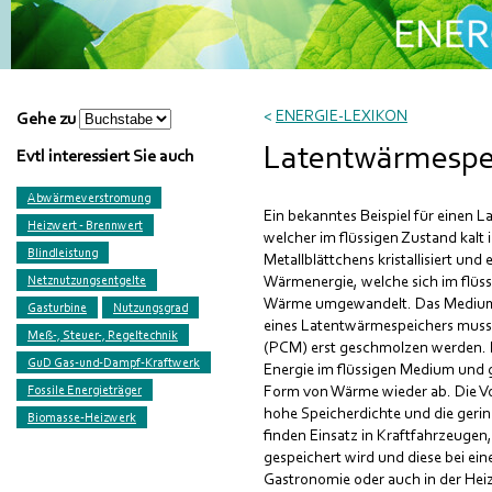
<
ENERGIE-LEXIKON
Gehe zu
Latentwärmespe
Evtl interessiert Sie auch
Abwärmeverstromung
Ein bekanntes Beispiel für einen 
Heizwert - Brennwert
welcher im flüssigen Zustand kalt
Blindleistung
Metallblättchens kristallisiert und
Wärmenergie, welche sich im flüs
Netznutzungsentgelte
Wärme umgewandelt. Das Medium v
Gasturbine
Nutzungsgrad
eines Latentwärmespeichers muss
Meß-, Steuer-, Regeltechnik
(PCM) erst geschmolzen werden. 
GuD Gas-und-Dampf-Kraftwerk
Energie im flüssigen Medium und gi
Form von Wärme wieder ab. Die Vo
Fossile Energieträger
hohe Speicherdichte und die geri
Biomasse-Heizwerk
finden Einsatz in Kraftfahrzeuge
gespeichert wird und diese bei ein
Gastronomie oder auch in der Heiz