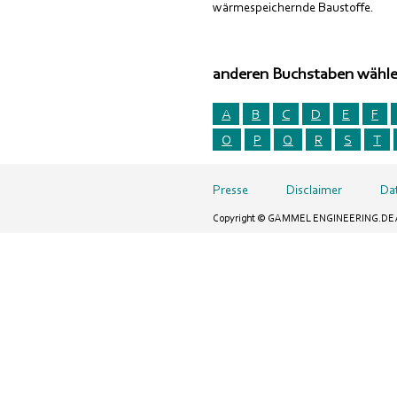
wärmespeichernde Baustoffe.
anderen Buchstaben wähl
A
B
C
D
E
F
O
P
Q
R
S
T
Presse
Disclaimer
Da
Copyright © GAMMEL ENGINEERING.DE All